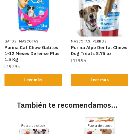
,
,
GATOS
MASCOTAS
MASCOTAS
PERROS
Purina Cat Chow Gatitos
Purina Alpo Dental Chews
1-12 Meses Defense Plus
Dog Treats 8.75 oz
1.5 Kg
L
119.95
L
199.95
Leer más
Leer más
También te recomendamos…
Fuera de stock
Fuera de stock