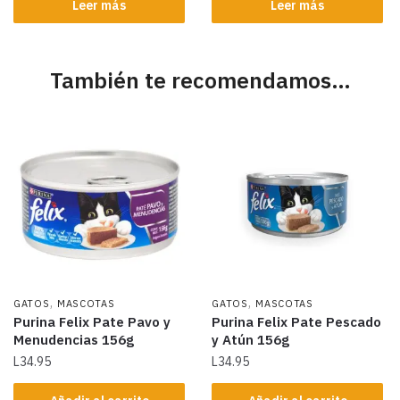
Leer más
Leer más
También te recomendamos…
,
,
GATOS
MASCOTAS
GATOS
MASCOTAS
Purina Felix Pate Pavo y
Purina Felix Pate Pescado
Menudencias 156g
y Atún 156g
L
34.95
L
34.95