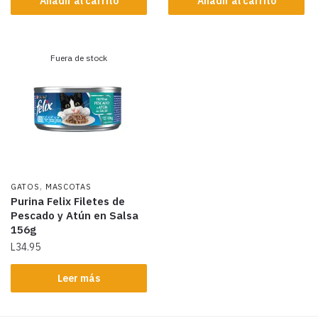
Añadir al carrito
Añadir al carrito
Fuera de stock
,
GATOS
MASCOTAS
Purina Felix Filetes de
Pescado y Atún en Salsa
156g
L
34.95
Leer más