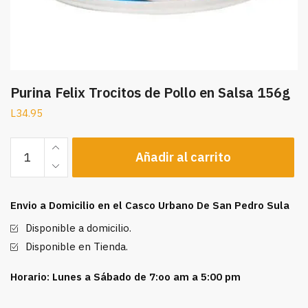
Purina Felix Trocitos de Pollo en Salsa 156g
L
34.95
Purina
Añadir al carrito
Felix
Trocitos
de
Envio a Domicilio en el Casco Urbano De San Pedro Sula
Pollo
en
Disponible a domicilio.
Salsa
Disponible en Tienda.
156g
cantidad
Horario: Lunes a Sábado de 7:oo am a 5:00 pm