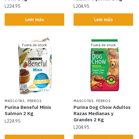
L
224.95
L
204.95
Leer más
Leer más
Fuera de stock
Fuera de stock
,
,
MASCOTAS
PERROS
MASCOTAS
PERROS
Purina Beneful Minis
Purina Dog Chow Adultos
Salmon 2 Kg
Razas Medianas y
Grandes 2 Kg
L
224.95
L
204.95