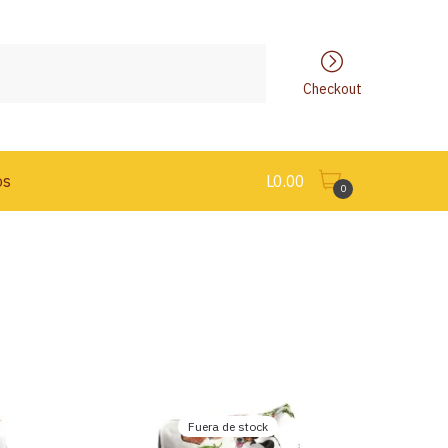
Checkout
os
L
0.00
0
Fuera de stock