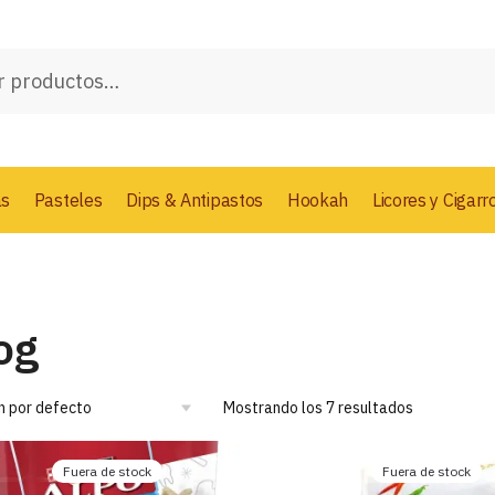
as
Pasteles
Dips & Antipastos
Hookah
Licores y Cigarr
og
Mostrando los 7 resultados
Fuera de stock
Fuera de stock