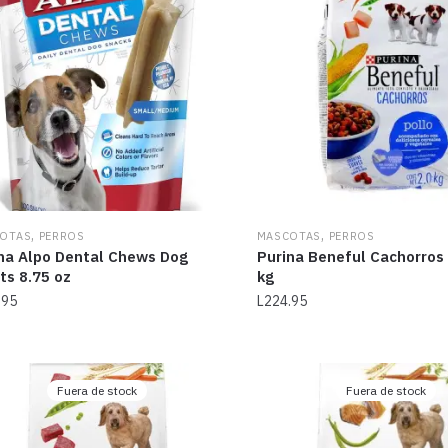
,
,
OTAS
PERROS
MASCOTAS
PERROS
na Alpo Dental Chews Dog
Purina Beneful Cachorros 
ts 8.75 oz
kg
.95
L
224.95
Fuera de stock
Fuera de stock