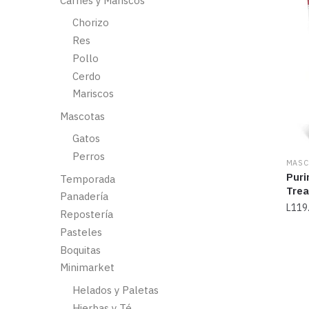
Carnes y Mariscos
Chorizo
Res
Pollo
Cerdo
Mariscos
Mascotas
Gatos
Perros
MASC
Puri
Temporada
Trea
Panadería
L
119
Repostería
Pasteles
Boquitas
Minimarket
Helados y Paletas
Hierbas y Té