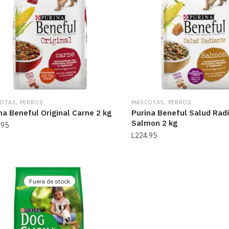
,
,
OTAS
PERROS
MASCOTAS
PERROS
na Beneful Original Carne 2 kg
Purina Beneful Salud Rad
Salmon 2 kg
.95
L
224.95
Fuera de stock