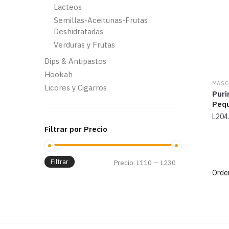
Lacteos
Semillas-Aceitunas-Frutas
Deshidratadas
Verduras y Frutas
Dips & Antipastos
Hookah
MASC
Licores y Cigarros
Puri
Pequ
L
204
Filtrar por Precio
Filtrar
Precio
Precio
Precio:
L110
—
L230
mínimo
máximo