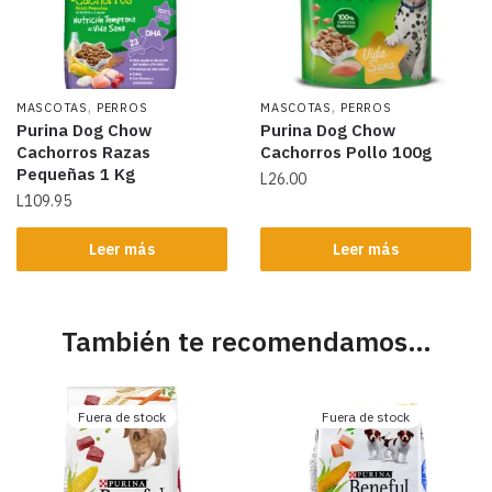
,
,
MASCOTAS
PERROS
MASCOTAS
PERROS
Purina Dog Chow
Purina Dog Chow
Cachorros Razas
Cachorros Pollo 100g
Pequeñas 1 Kg
L
26.00
L
109.95
Leer más
Leer más
También te recomendamos…
Fuera de stock
Fuera de stock