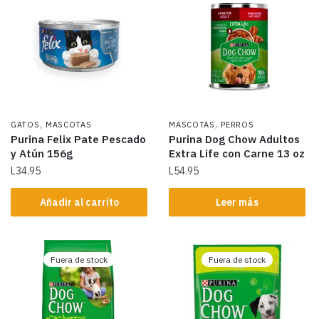
,
,
GATOS
MASCOTAS
MASCOTAS
PERROS
Purina Felix Pate Pescado
Purina Dog Chow Adultos
y Atún 156g
Extra Life con Carne 13 oz
L
34.95
L
54.95
Añadir al carrito
Leer más
Fuera de stock
Fuera de stock