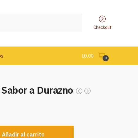
Checkout
os
L
0.00
0
o Sabor a Durazno
Añadir al carrito