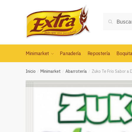
Saltar
Saltar
a
al
Buscar
la
contenido
Buscar
por:
navegación
Minimarket
Panadería
Repostería
Boquit
Inicio
Minimarket
Abarrotería
Zuko Te Frio Sabor a
/
/
/