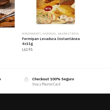
,
,
MINIMARKET
HARINAS
ABARROTERÍA
Fermipan Levadura Instantánea
4x11g
L
62.95
o
Checkout 100% Seguro
Visa y MasterCard