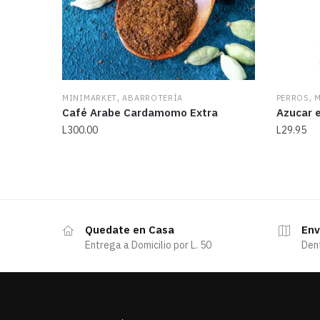
,
,
MINIMARKET
ABARROTERÍA
PERROS
M
Café Arabe Cardamomo Extra
Azucar e
L
300.00
L
29.95
Quedate en Casa
Env
Entrega a Domicilio por L. 50
Den