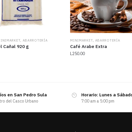
,
,
INIMARKET
ABARROTERÍA
MINIMARKET
ABARROTERÍA
l Cañal 920 g
Café Arabe Extra
L
250.00
íos en San Pedro Sula
Horario: Lunes a Sábad
tro del Casco Urbano
7:00 am a 5:00 pm