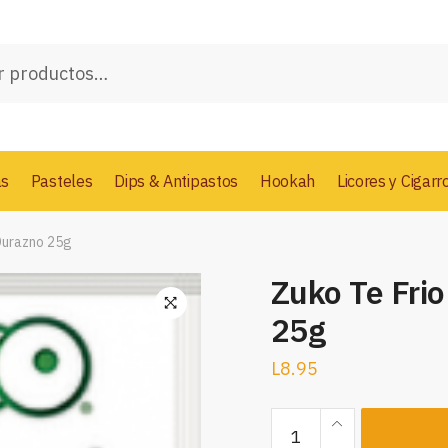
as
Pasteles
Dips & Antipastos
Hookah
Licores y Cigarr
 Durazno 25g
Zuko Te Fri
25g
L
8.95
Zuko
Te