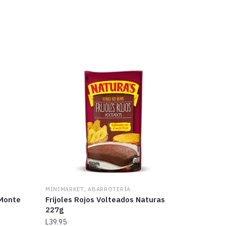
,
MINIMARKET
ABARROTERÍA
 Monte
Frijoles Rojos Volteados Naturas
227g
L
39.95