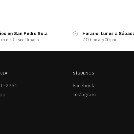
íos en San Pedro Sula
Horario: Lunes a Sábad
tro del Casco Urbano
7:00 am a 5:00 pm
CIA
SÍGUENOS
90-2731
Facebook
pp
Instagram