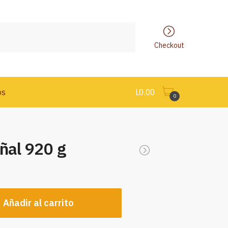
Checkout
os
L
0.00
0
ñal 920 g
Añadir al carrito