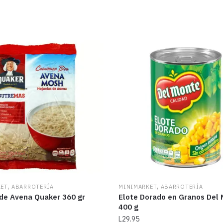
,
,
KET
ABARROTERÍA
MINIMARKET
ABARROTERÍA
 de Avena Quaker 360 gr
Elote Dorado en Granos Del
400 g
L
29.95