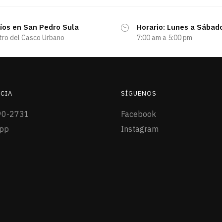
íos en San Pedro Sula
Horario: Lunes a Sábad
tro del Casco Urbano
7:00 am a 5:00 pm
CIA
SÍGUENOS
90-2731
Facebook
pp
Instagram