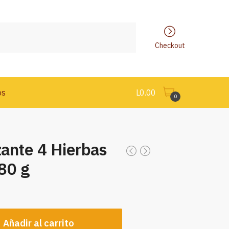
Checkout
os
L
0.00
0
zante 4 Hierbas
80 g
Añadir al carrito