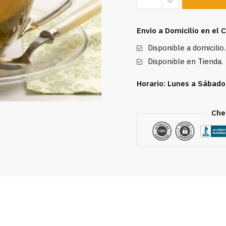
4
Hierbas
Envio a Domicilio en el
Del
Disponible a domicilio.
Bosque
80
Disponible en Tienda.
g
Horario: Lunes a Sábado
cantidad
Che