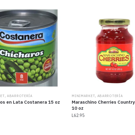
,
,
KET
ABARROTERÍA
MINIMARKET
ABARROTERÍA
os en Lata Costanera 15 oz
Maraschino Cherries Country
10 oz
L
62.95