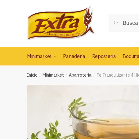
Saltar
Saltar
a
al
Buscar
la
contenido
Buscar
por:
navegación
Minimarket
Panadería
Repostería
Boquit
Inicio
Minimarket
Abarrotería
Te Tranquilizante 4 H
/
/
/