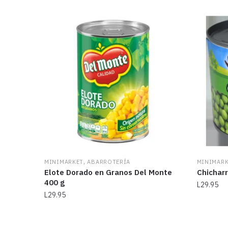
,
MINIMARKET
ABARROTERÍA
MINIMAR
Elote Dorado en Granos Del Monte
Chicharr
400 g
L
29.95
L
29.95