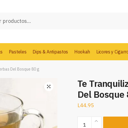
as
Pasteles
Dips & Antipastos
Hookah
Licores y Cigarr
ierbas Del Bosque 80 g
Te Tranquili
Del Bosque 
L
44.95
Te
Tranquilizante