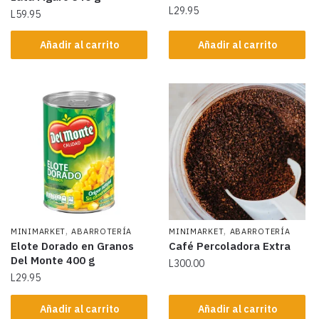
L
29.95
L
59.95
Añadir al carrito
Añadir al carrito
,
,
MINIMARKET
ABARROTERÍA
MINIMARKET
ABARROTERÍA
Elote Dorado en Granos
Café Percoladora Extra
Del Monte 400 g
L
300.00
L
29.95
Añadir al carrito
Añadir al carrito