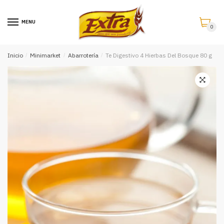
Saltar
Saltar
a
al
MENU
0
la
contenido
navegación
Inicio
/
Minimarket
/
Abarrotería
/
Te Digestivo 4 Hierbas Del Bosque 80 g