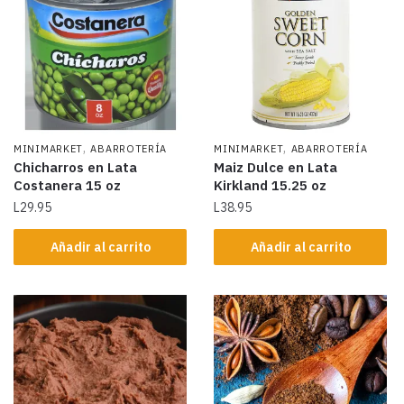
,
,
MINIMARKET
ABARROTERÍA
MINIMARKET
ABARROTERÍA
Chicharros en Lata
Maiz Dulce en Lata
Costanera 15 oz
Kirkland 15.25 oz
L
29.95
L
38.95
Añadir al carrito
Añadir al carrito