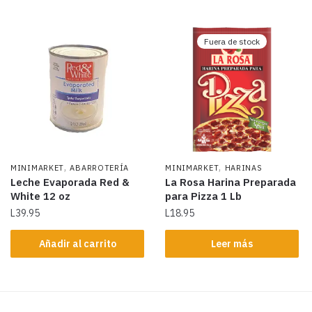
Fuera de stock
,
,
MINIMARKET
ABARROTERÍA
MINIMARKET
HARINAS
Leche Evaporada Red &
La Rosa Harina Preparada
White 12 oz
para Pizza 1 Lb
L
39.95
L
18.95
Añadir al carrito
Leer más