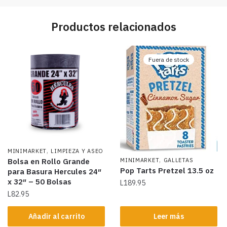
Productos relacionados
Fuera de stock
,
MINIMARKET
LIMPIEZA Y ASEO
,
MINIMARKET
GALLETAS
Bolsa en Rollo Grande
Pop Tarts Pretzel 13.5 oz
para Basura Hercules 24″
x 32″ – 50 Bolsas
L
189.95
L
82.95
Añadir al carrito
Leer más