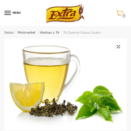
Saltar
Saltar
a
al
MENU
0
la
contenido
navegación
Inicio
/
Minimarket
/
Hierbas y Té
/
Té Quema Grasa Opalo