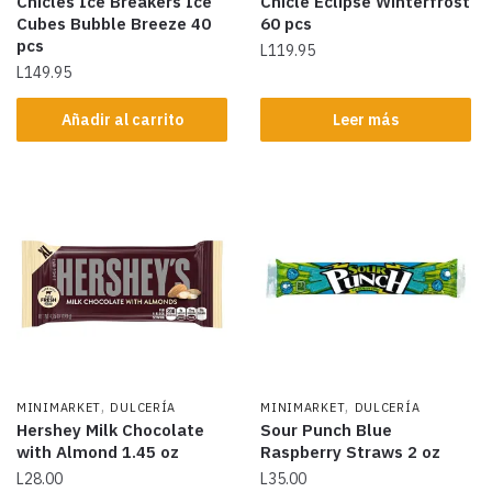
Chicles Ice Breakers Ice
Chicle Eclipse Winterfrost
Cubes Bubble Breeze 40
60 pcs
pcs
L
119.95
L
149.95
Añadir al carrito
Leer más
,
,
MINIMARKET
DULCERÍA
MINIMARKET
DULCERÍA
Hershey Milk Chocolate
Sour Punch Blue
with Almond 1.45 oz
Raspberry Straws 2 oz
L
28.00
L
35.00