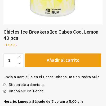
Chicles Ice Breakers Ice Cubes Cool Lemon
40 pcs
L
149.95
Chicles
Añadir al carrito
Ice
Breakers
Ice
Envio a Domicilio en el Casco Urbano De San Pedro Sula
Cubes
Cool
Disponible a domicilio.
Lemon
Disponible en Tienda.
40
pcs
Horario: Lunes a Sábado de 7:oo am a 5:00 pm