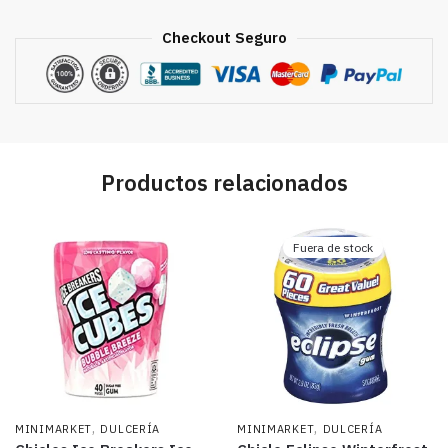
cantidad
Checkout Seguro
Productos relacionados
Fuera de stock
,
,
MINIMARKET
DULCERÍA
MINIMARKET
DULCERÍA