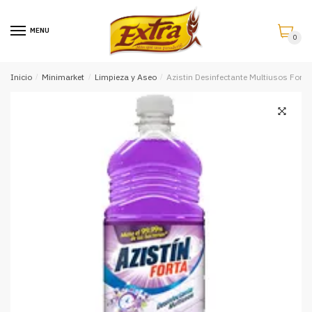
Saltar
Saltar
a
al
MENU
0
la
contenido
navegación
Inicio
/
Minimarket
/
Limpieza y Aseo
/
Azistin Desinfectante Multiusos Fort