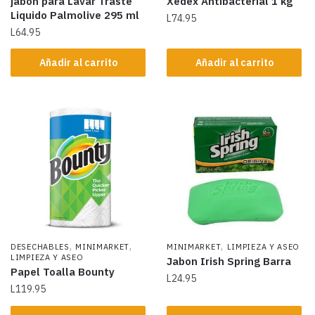
jabon para Lavar Traste
Xedex Antibacterial 1 kg
Liquido Palmolive 295 ml
L
74.95
L
64.95
Añadir al carrito
Añadir al carrito
,
,
,
DESECHABLES
MINIMARKET
MINIMARKET
LIMPIEZA Y ASEO
LIMPIEZA Y ASEO
Jabon Irish Spring Barra
Papel Toalla Bounty
L
24.95
L
119.95