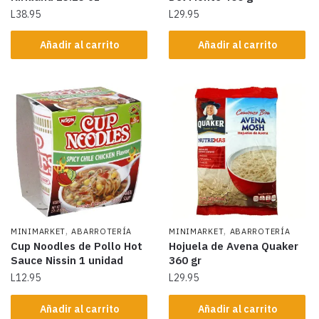
L
38.95
L
29.95
Añadir al carrito
Añadir al carrito
,
,
MINIMARKET
ABARROTERÍA
MINIMARKET
ABARROTERÍA
Cup Noodles de Pollo Hot
Hojuela de Avena Quaker
Sauce Nissin 1 unidad
360 gr
L
12.95
L
29.95
Añadir al carrito
Añadir al carrito