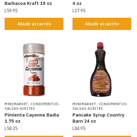
Barbacoa Kraft 18 oz
4 oz
L
59.95
L
17.95
Añadir al carrito
Añadir al carrito
,
,
MINIMARKET
CONDIMENTOS-
MINIMARKET
CONDIMENTOS-
SALSAS-ACEITES
SALSAS-ACEITES
Pimienta Cayenne Badia
Pancake Syrup Country
1.75 oz
Barn 24 oz
L
58.35
L
84.95