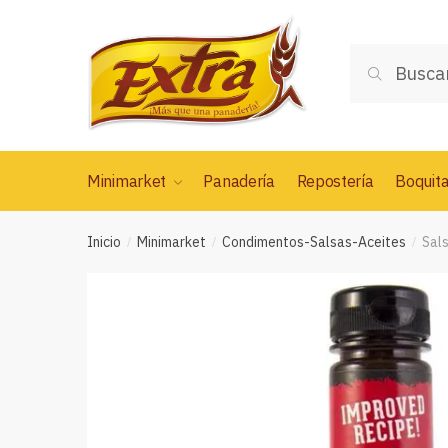
Saltar
Saltar
a
al
Buscar
la
contenido
Buscar
por:
navegación
Minimarket
Panadería
Repostería
Boquit
Inicio
Minimarket
Condimentos-Salsas-Aceites
Sal
/
/
/