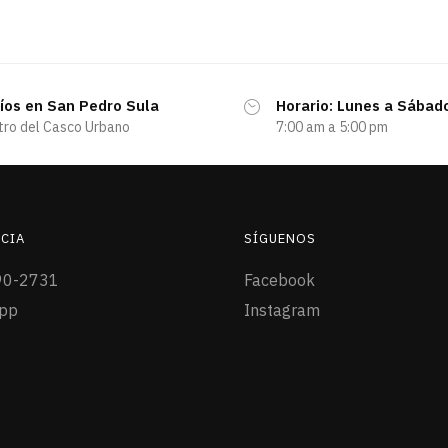
íos en San Pedro Sula
Horario: Lunes a Sábad
tro del Casco Urbano
7:00 am a 5:00 pm
CIA
SÍGUENOS
90-2731
Facebook
pp
Instagram