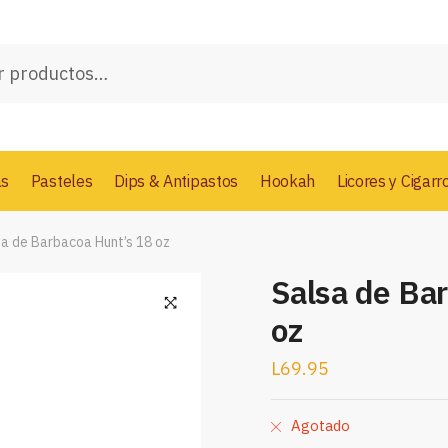
as
Pasteles
Dips & Antipastos
Hookah
Licores y Cigarr
sa de Barbacoa Hunt’s 18 oz
Salsa de Ba
oz
L
69.95
Agotado