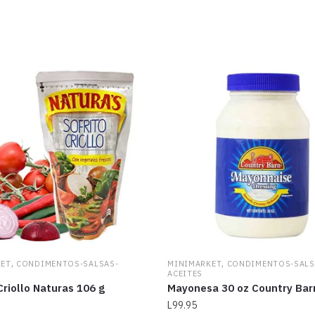
,
,
KET
CONDIMENTOS-SALSAS-
MINIMARKET
CONDIMENTOS-SALS
ACEITES
Criollo Naturas 106 g
Mayonesa 30 oz Country Bar
L
99.95