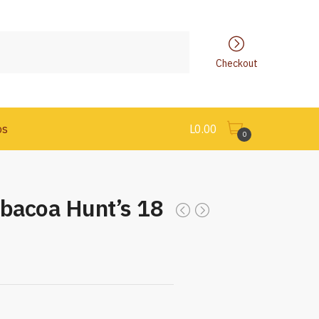
Checkout
os
L
0.00
0
rbacoa Hunt’s 18