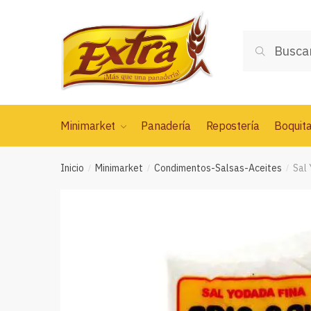
Saltar
Saltar
a
al
Buscar
la
contenido
Buscar
por:
navegación
Minimarket
Panadería
Repostería
Boquit
Inicio
Minimarket
Condimentos-Salsas-Aceites
Sal
/
/
/