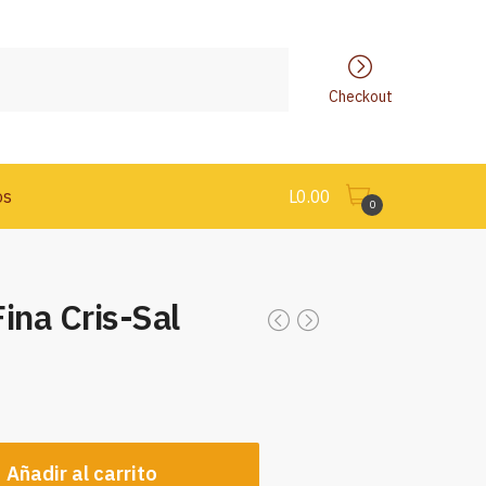
Checkout
os
L
0.00
0
ina Cris-Sal
Añadir al carrito