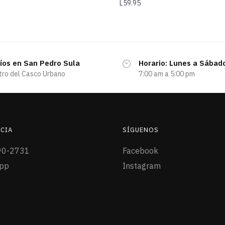
L
59.95
íos en San Pedro Sula
Horario: Lunes a Sábad
tro del Casco Urbano
7:00 am a 5:00 pm
CIA
SÍGUENOS
90-2731
Facebook
pp
Instagram