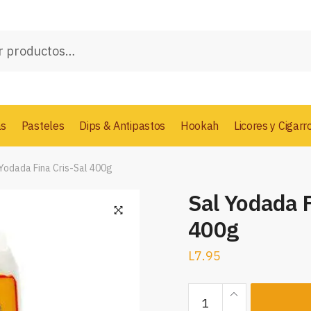
as
Pasteles
Dips & Antipastos
Hookah
Licores y Cigarr
 Yodada Fina Cris-Sal 400g
Sal Yodada F
400g
L
7.95
Sal
Yodada