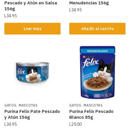
Pescado y Atún en Salsa
Menudencias 156g
156g
L
34.95
L
34.95
Leer más
Añadir al carrito
,
,
GATOS
MASCOTAS
GATOS
MASCOTAS
Purina Felix Pate Pescado
Purina Felix Pescado
y Atún 156g
Blanco 85g
L
34.95
L
25.00