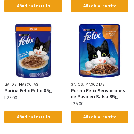
Añadir al carrito
Añadir al carrito
,
,
GATOS
MASCOTAS
GATOS
MASCOTAS
Purina Felix Pollo 85g
Purina Felix Sensaciones
de Pavo en Salsa 85g
L
25.00
L
25.00
Añadir al carrito
Añadir al carrito