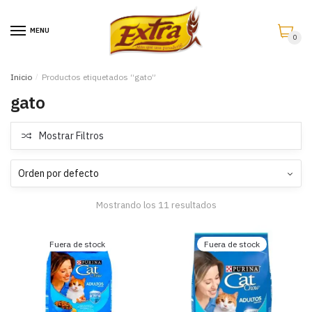
Saltar
Saltar
a
al
MENU
0
la
contenido
navegación
Inicio
/
Productos etiquetados “gato”
gato
Mostrar Filtros
Mostrando los 11 resultados
Fuera de stock
Fuera de stock