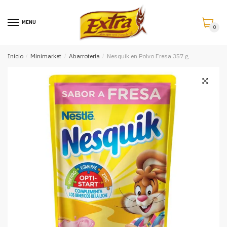
Saltar
Saltar
a
al
MENU
0
la
contenido
navegación
Inicio
/
Minimarket
/
Abarrotería
/
Nesquik en Polvo Fresa 357 g