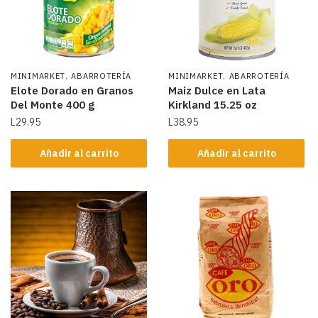
,
,
MINIMARKET
ABARROTERÍA
MINIMARKET
ABARROTERÍA
Elote Dorado en Granos
Maiz Dulce en Lata
Del Monte 400 g
Kirkland 15.25 oz
L
29.95
L
38.95
Añadir al carrito
Añadir al carrito