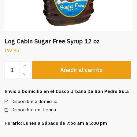
Log Cabin Sugar Free Syrup 12 oz
L
92.95
Log
Añadir al carrito
Cabin
Sugar
Free
Envio a Domicilio en el Casco Urbano De San Pedro Sula
Syrup
12
Disponible a domicilio.
oz
Disponible en Tienda.
cantidad
Horario: Lunes a Sábado de 7:oo am a 5:00 pm