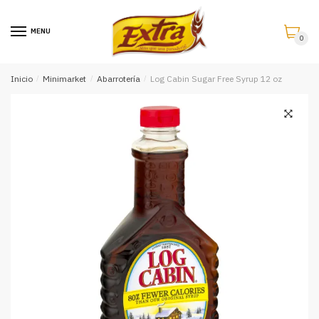
Saltar
Saltar
a
al
MENU
0
la
contenido
navegación
Inicio
/
Minimarket
/
Abarrotería
/
Log Cabin Sugar Free Syrup 12 oz