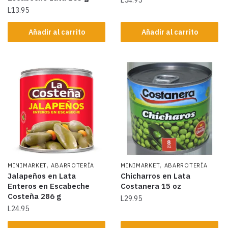
L
13.95
Añadir al carrito
Añadir al carrito
,
,
MINIMARKET
ABARROTERÍA
MINIMARKET
ABARROTERÍA
Jalapeños en Lata
Chicharros en Lata
Enteros en Escabeche
Costanera 15 oz
Costeña 286 g
L
29.95
L
24.95