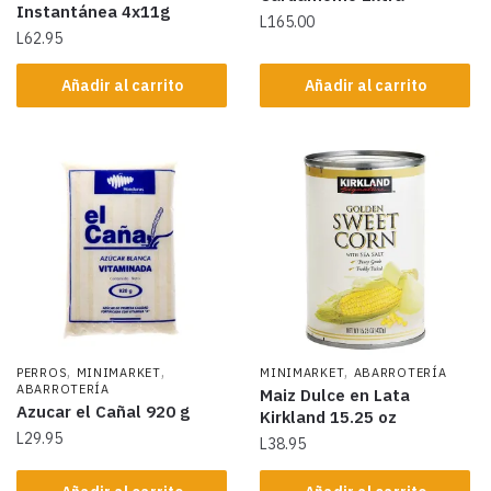
Instantánea 4x11g
L
165.00
L
62.95
Añadir al carrito
Añadir al carrito
,
,
,
PERROS
MINIMARKET
MINIMARKET
ABARROTERÍA
ABARROTERÍA
Maiz Dulce en Lata
Azucar el Cañal 920 g
Kirkland 15.25 oz
L
29.95
L
38.95