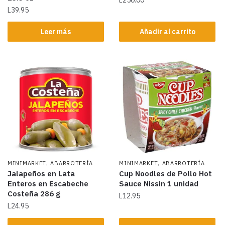
L
39.95
Leer más
Añadir al carrito
,
,
MINIMARKET
ABARROTERÍA
MINIMARKET
ABARROTERÍA
Jalapeños en Lata
Cup Noodles de Pollo Hot
Enteros en Escabeche
Sauce Nissin 1 unidad
Costeña 286 g
L
12.95
L
24.95