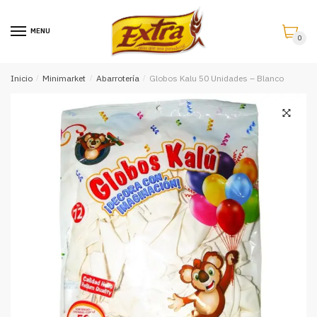
Saltar
Saltar
a
al
MENU
0
la
contenido
navegación
Inicio
/
Minimarket
/
Abarrotería
/
Globos Kalu 50 Unidades – Blanco