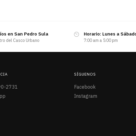
íos en San Pedro Sula
Horario: Lunes a Sábad
tro del Casco Urbano
7:00 am a 5:00 pm
CIA
SÍGUENOS
90-2731
Facebook
pp
Instagram