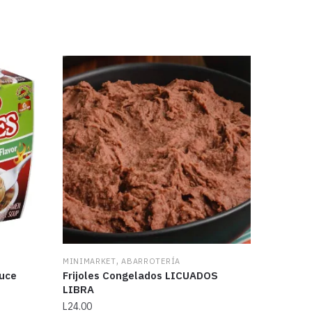
,
MINIMARKET
ABARROTERÍA
auce
Frijoles Congelados LICUADOS
LIBRA
L
24.00