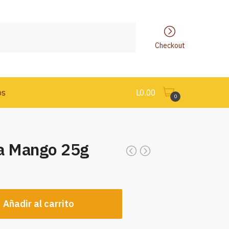
Checkout
os
L
0.00
0
a Mango 25g
Añadir al carrito