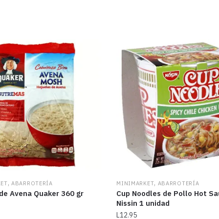
,
,
KET
ABARROTERÍA
MINIMARKET
ABARROTERÍA
 de Avena Quaker 360 gr
Cup Noodles de Pollo Hot S
Nissin 1 unidad
L
12.95