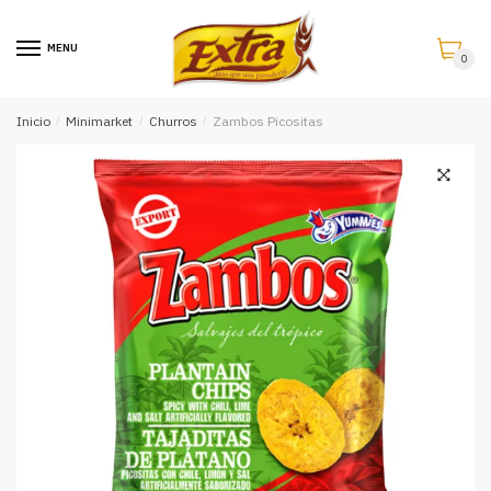
Saltar
Saltar
a
al
MENU
0
la
contenido
navegación
Inicio
/
Minimarket
/
Churros
/
Zambos Picositas