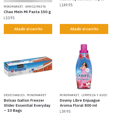
L
149.95
,
MINIMARKET
ARROZ/PASTA
Chao Mein Mi Pasta 150 g
L
10.95
Añadir al carrito
Añadir al carrito
,
,
DESECHABLES
MINIMARKET
MINIMARKET
LIMPIEZA Y ASEO
Bolsas Gallon Freezer
Downy Libre Enjuague
Slider Essential Everyday
Aroma Floral 800 ml
– 10 Bags
L
59.95