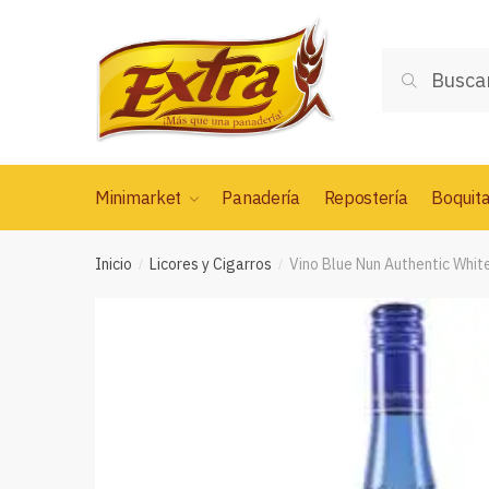
Saltar
Saltar
a
al
Buscar
la
contenido
Buscar
por:
navegación
Minimarket
Panadería
Repostería
Boquit
Inicio
Licores y Cigarros
Vino Blue Nun Authentic Whit
/
/