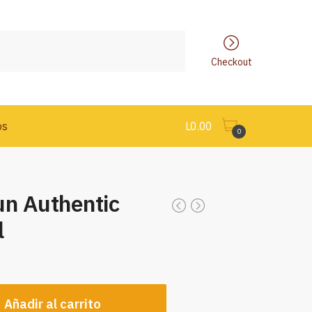
Checkout
os
L
0.00
0
un Authentic
l
Añadir al carrito