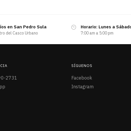
íos en San Pedro Sula
Horario: Lunes a Sábad
tro del Casco Urbano
7:00 am a 5:00 pm
CIA
SÍGUENOS
90-2731
Facebook
pp
Instagram