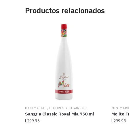
Productos relacionados
,
MINIMARKET
LICORES Y CIGARROS
MINIMAR
Sangria Classic Royal Mia 750 ml
Mojito F
L
299.95
L
299.95