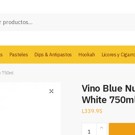
as
Pasteles
Dips & Antipastos
Hookah
Licores y Cigarr
e 750ml
Vino Blue N
White 750m
L
339.95
Vino
Blue