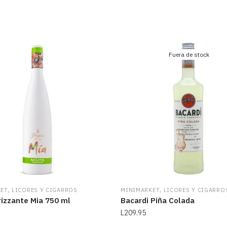
Fuera de stock
,
,
KET
LICORES Y CIGARROS
MINIMARKET
LICORES Y CIGARRO
rizzante Mia 750 ml
Bacardi Piña Colada
L
209.95