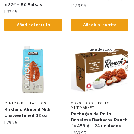
x 32″ – 50 Bolsas
L
149.95
L
82.95
Añadir al carrito
Añadir al carrito
Fuera de stock
,
,
,
MINIMARKET
LACTEOS
CONGELADOS
POLLO
MINIMARKET
Kirkland Almond Milk
Pechugas de Pollo
Unsweetened 32 oz
Boneless Barbacoa Ranch
L
79.95
´s 453 g – 24 unidades
L
289.95