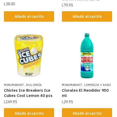
L
38.00
L
79.95
Añadir al carrito
Añadir al carrito
,
,
MINIMARKET
DULCERÍA
MINIMARKET
LIMPIEZA Y ASEO
Chicles Ice Breakers Ice
Cloralex El Rendidor 950
Cubes Cool Lemon 40 pcs
ml
L
149.95
L
29.95
Añadir al carrito
Añadir al carrito