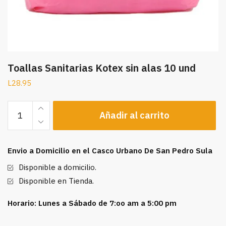
Toallas Sanitarias Kotex sin alas 10 und
L
28.95
Toallas
Añadir al carrito
Sanitarias
Kotex
sin
Envio a Domicilio en el Casco Urbano De San Pedro Sula
alas
10
Disponible a domicilio.
und
Disponible en Tienda.
cantidad
Horario: Lunes a Sábado de 7:oo am a 5:00 pm