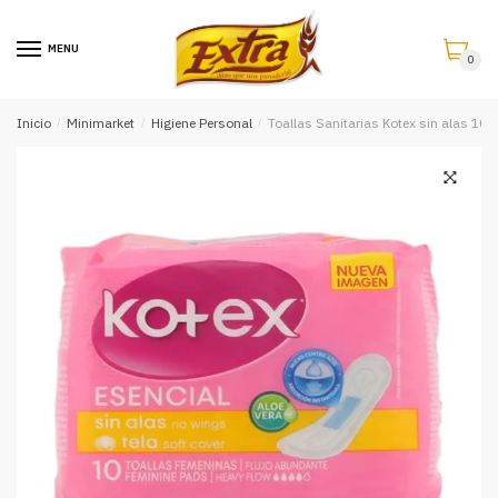
Saltar
Saltar
a
al
MENU
0
la
contenido
navegación
Inicio
/
Minimarket
/
Higiene Personal
/
Toallas Sanitarias Kotex sin alas 10 