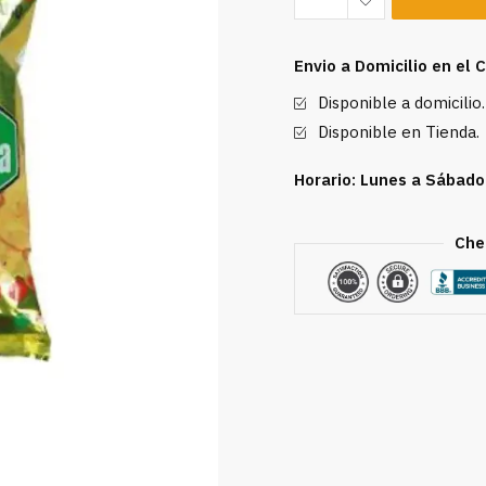
Platano
con
Envio a Domicilio en el
Chicharron
Disponible a domicilio.
Rica
Sula
Disponible en Tienda.
150g
Horario: Lunes a Sábado
cantidad
Che