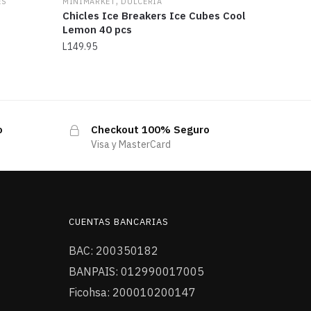
,
ES
MINIMARKET
DULCERÍA
Chicles Ice Breakers Ice Cubes Cool
Lemon 40 pcs
L
149.95
o
Checkout 100% Seguro
Visa y MasterCard
CUENTAS BANCARIAS
BAC: 200350182
BANPAIS: 012990017005
Ficohsa: 200010200147