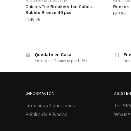
,
MINIMARKET
DULCERÍA
MINIMAR
Chicles Ice Breakers Ice Cubes
Reese’s 
Bubble Breeze 40 pcs
L
69.95
L
149.95
Quedate en Casa
Env
Entrega a Domicilio por L. 50
Den
INFORMACIÓN
ASISTEN
Términos y Condiciones
Tel: 98
Politica de Privaciad
WhatsA