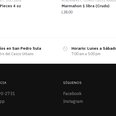
,
,
KET
DULCERÍA
MINIMARKET
COMESTIBLES ÁRAB
Pieces 4 oz
Marmahon 1 libra (Crudo)
L
38.00
íos en San Pedro Sula
Horario: Lunes a Sábad
tro del Casco Urbano
7:00 am a 5:00 pm
CIA
SÍGUENOS
90-2731
Facebook
pp
Instagram