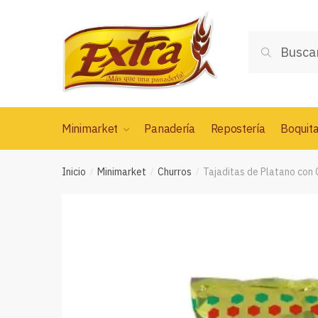
Saltar
Saltar
a
al
Buscar
la
contenido
Buscar
por:
navegación
Minimarket
Panadería
Repostería
Boquit
Inicio
Minimarket
Churros
Tajaditas de Platano con 
/
/
/