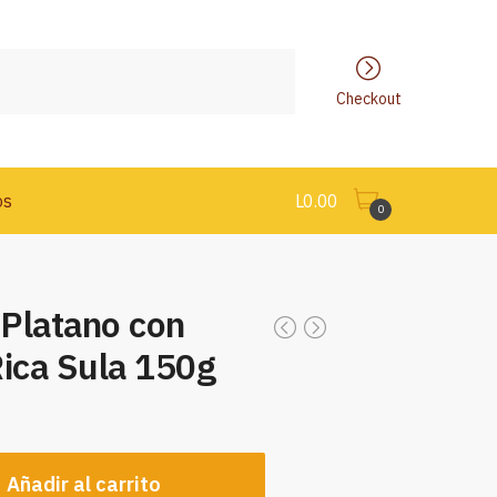
Checkout
os
L
0.00
0
 Platano con
Rica Sula 150g
Añadir al carrito