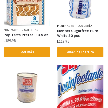
,
MINIMARKET
DULCERÍA
,
MINIMARKET
GALLETAS
Mentos Sugarfree Pure
Pop Tarts Pretzel 13.5 oz
White 50 pcs
L
189.95
L
119.95
Leer más
Añadir al carrito