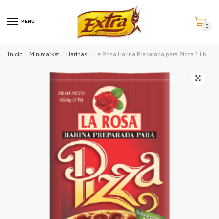
Saltar
Saltar
a
al
MENU
0
la
contenido
navegación
Inicio
/
Minimarket
/
Harinas
/
La Rosa Harina Preparada para Pizza 1 Lb