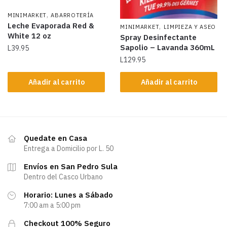
,
MINIMARKET
ABARROTERÍA
Leche Evaporada Red &
,
MINIMARKET
LIMPIEZA Y ASEO
White 12 oz
Spray Desinfectante
Sapolio – Lavanda 360mL
L
39.95
L
129.95
Añadir al carrito
Añadir al carrito
Quedate en Casa
Entrega a Domicilio por L. 50
Envíos en San Pedro Sula
Dentro del Casco Urbano
Horario: Lunes a Sábado
7:00 am a 5:00 pm
Checkout 100% Seguro