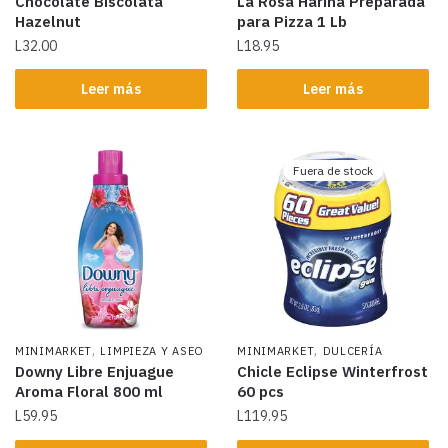
Chocolate Biscolata
La Rosa Harina Preparada
Hazelnut
para Pizza 1 Lb
L
32.00
L
18.95
Leer más
Leer más
Fuera de stock
,
,
MINIMARKET
LIMPIEZA Y ASEO
MINIMARKET
DULCERÍA
Downy Libre Enjuague
Chicle Eclipse Winterfrost
Aroma Floral 800 ml
60 pcs
L
59.95
L
119.95