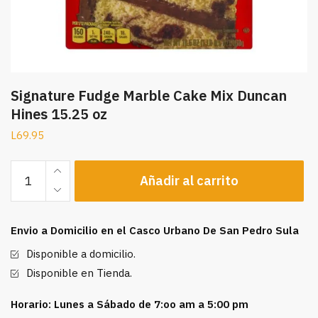
Signature Fudge Marble Cake Mix Duncan
Hines 15.25 oz
L
69.95
Signature
Añadir al carrito
Fudge
Marble
Cake
Envio a Domicilio en el Casco Urbano De San Pedro Sula
Mix
Duncan
Disponible a domicilio.
Hines
Disponible en Tienda.
15.25
oz
Horario: Lunes a Sábado de 7:oo am a 5:00 pm