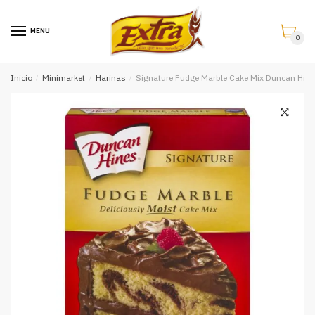
Saltar
Saltar
a
al
MENU
0
la
contenido
navegación
Inicio
/
Minimarket
/
Harinas
/
Signature Fudge Marble Cake Mix Duncan Hine