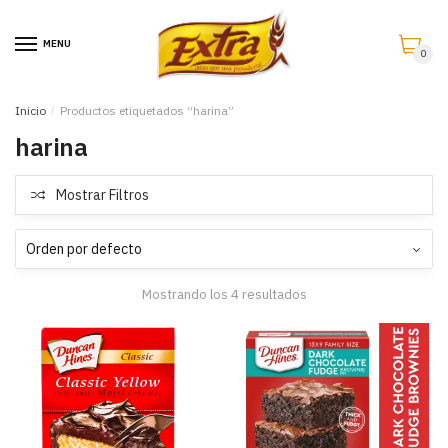
Saltar
Saltar
a
al
MENU
0
la
contenido
navegación
Inicio
/
Productos etiquetados “harina”
harina
Mostrar Filtros
Mostrando los 4 resultados