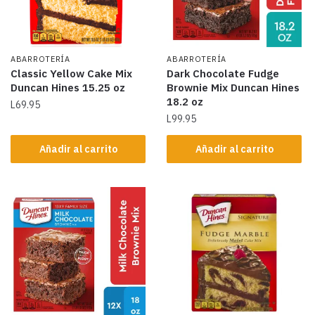
ABARROTERÍA
ABARROTERÍA
Classic Yellow Cake Mix
Dark Chocolate Fudge
Duncan Hines 15.25 oz
Brownie Mix Duncan Hines
18.2 oz
L
69.95
L
99.95
Añadir al carrito
Añadir al carrito