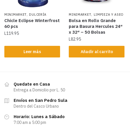
,
,
MINIMARKET
DULCERÍA
MINIMARKET
LIMPIEZA Y ASEO
Chicle Eclipse Winterfrost
Bolsa en Rollo Grande
60 pcs
para Basura Hercules 24″
x 32″ – 50 Bolsas
L
119.95
L
82.95
Leer más
Añadir al carrito
Quedate en Casa
Entrega a Domicilio por L. 50
Envíos en San Pedro Sula
Dentro del Casco Urbano
Horario: Lunes a Sábado
7:00 am a 5:00 pm