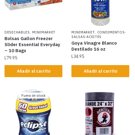
,
,
DESECHABLES
MINIMARKET
MINIMARKET
CONDIMENTOS-
SALSAS-ACEITES
Bolsas Gallon Freezer
Goya Vinagre Blanco
Slider Essential Everyday
Destilado 16 oz
– 10 Bags
L
34.95
L
79.95
Añadir al carrito
Añadir al carrito
Fuera de stock