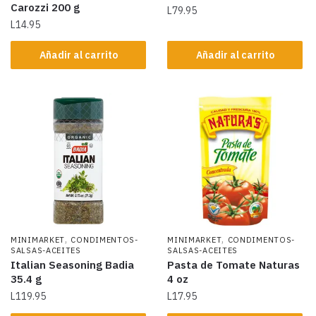
Carozzi 200 g
L
79.95
L
14.95
Añadir al carrito
Añadir al carrito
,
,
MINIMARKET
CONDIMENTOS-
MINIMARKET
CONDIMENTOS-
SALSAS-ACEITES
SALSAS-ACEITES
Italian Seasoning Badia
Pasta de Tomate Naturas
35.4 g
4 oz
L
119.95
L
17.95