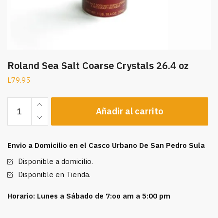
Roland Sea Salt Coarse Crystals 26.4 oz
L
79.95
Roland
Añadir al carrito
Sea
Salt
Coarse
Envio a Domicilio en el Casco Urbano De San Pedro Sula
Crystals
26.4
Disponible a domicilio.
oz
Disponible en Tienda.
cantidad
Horario: Lunes a Sábado de 7:oo am a 5:00 pm