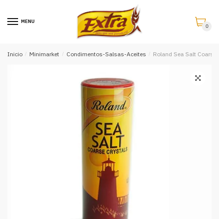
Saltar
Saltar
a
al
MENU
0
la
contenido
navegación
Inicio
/
Minimarket
/
Condimentos-Salsas-Aceites
/
Roland Sea Salt Coarse 