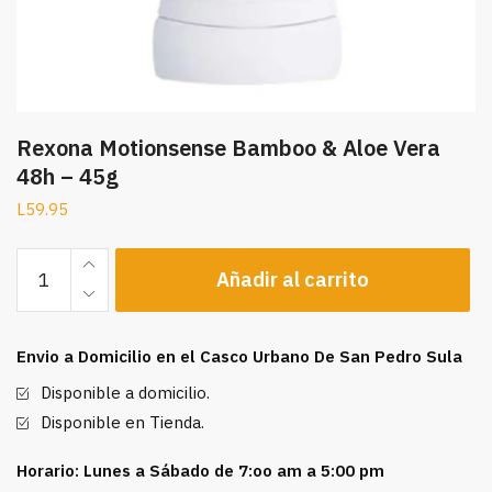
Rexona Motionsense Bamboo & Aloe Vera
48h – 45g
L
59.95
Rexona
Añadir al carrito
Motionsense
Bamboo
&
Envio a Domicilio en el Casco Urbano De San Pedro Sula
Aloe
Vera
Disponible a domicilio.
48h
Disponible en Tienda.
-
45g
Horario: Lunes a Sábado de 7:oo am a 5:00 pm