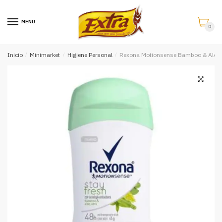
Saltar
Saltar
a
al
MENU
0
la
contenido
navegación
Inicio
/
Minimarket
/
Higiene Personal
/
Rexona Motionsense Bamboo & Aloe 