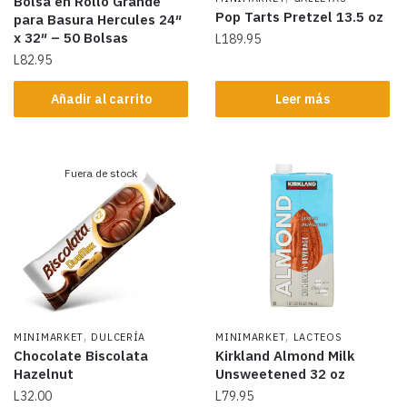
Bolsa en Rollo Grande
Pop Tarts Pretzel 13.5 oz
para Basura Hercules 24″
x 32″ – 50 Bolsas
L
189.95
L
82.95
Añadir al carrito
Leer más
Fuera de stock
,
,
MINIMARKET
DULCERÍA
MINIMARKET
LACTEOS
Chocolate Biscolata
Kirkland Almond Milk
Hazelnut
Unsweetened 32 oz
L
32.00
L
79.95