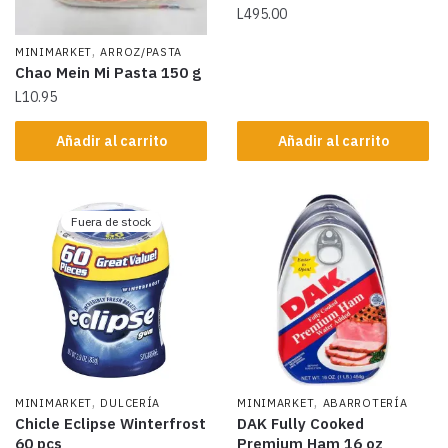
L
495.00
,
MINIMARKET
ARROZ/PASTA
Chao Mein Mi Pasta 150 g
L
10.95
Añadir al carrito
Añadir al carrito
Fuera de stock
,
,
MINIMARKET
DULCERÍA
MINIMARKET
ABARROTERÍA
Chicle Eclipse Winterfrost
DAK Fully Cooked
60 pcs
Premium Ham 16 oz