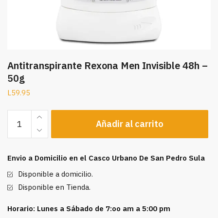
Antitranspirante Rexona Men Invisible 48h –
50g
L
59.95
Antitranspirante
Añadir al carrito
Rexona
Men
Invisible
Envio a Domicilio en el Casco Urbano De San Pedro Sula
48h
-
Disponible a domicilio.
50g
Disponible en Tienda.
cantidad
Horario: Lunes a Sábado de 7:oo am a 5:00 pm