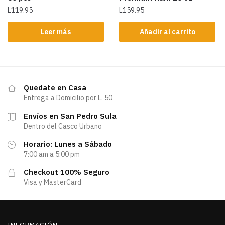
L
119.95
L
159.95
Leer más
Añadir al carrito
Quedate en Casa
Entrega a Domicilio por L. 50
Envíos en San Pedro Sula
Dentro del Casco Urbano
Horario: Lunes a Sábado
7:00 am a 5:00 pm
Checkout 100% Seguro
Visa y MasterCard