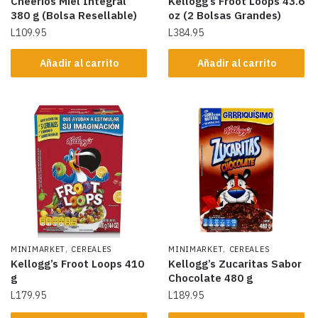
Cheerios Miel Integral
Kellogg’s Froot Loops 43.6
380 g (Bolsa Resellable)
oz (2 Bolsas Grandes)
L
109.95
L
384.95
Añadir al carrito
Añadir al carrito
,
,
MINIMARKET
CEREALES
MINIMARKET
CEREALES
Kellogg’s Froot Loops 410
Kellogg’s Zucaritas Sabor
g
Chocolate 480 g
L
179.95
L
189.95