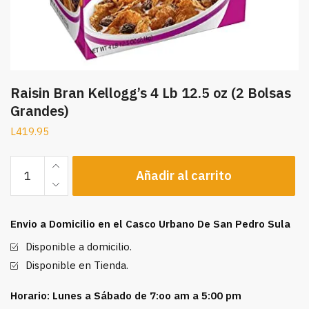
Raisin Bran Kellogg’s 4 Lb 12.5 oz (2 Bolsas
Grandes)
L
419.95
Raisin
Añadir al carrito
Bran
Kellogg's
4
Envio a Domicilio en el Casco Urbano De San Pedro Sula
Lb
12.5
Disponible a domicilio.
oz
Disponible en Tienda.
(2
Bolsas
Horario: Lunes a Sábado de 7:oo am a 5:00 pm