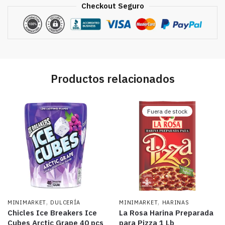
Checkout Seguro
Productos relacionados
Fuera de stock
,
,
MINIMARKET
DULCERÍA
MINIMARKET
HARINAS
Chicles Ice Breakers Ice
La Rosa Harina Preparada
Cubes Arctic Grape 40 pcs
para Pizza 1 Lb