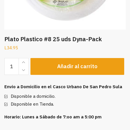
Plato Plastico #8 25 uds Dyna-Pack
L
34.95
Plato
Añadir al carrito
Plastico
#8
25
Envio a Domicilio en el Casco Urbano De San Pedro Sula
uds
Dyna-
Disponible a domicilio.
Pack
Disponible en Tienda.
cantidad
Horario: Lunes a Sábado de 7:oo am a 5:00 pm