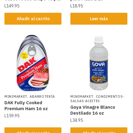
L
149.95
L
18.95
Añadir al carrito
Leer más
,
,
MINIMARKET
ABARROTERÍA
MINIMARKET
CONDIMENTOS-
SALSAS-ACEITES
DAK Fully Cooked
Goya Vinagre Blanco
Premium Ham 16 oz
Destilado 16 oz
L
159.95
L
34.95