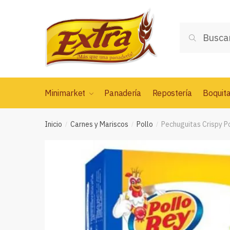
Saltar
Saltar
a
al
Buscar
la
contenido
Buscar
por:
navegación
Minimarket
Panadería
Repostería
Boquit
Inicio
Carnes y Mariscos
Pollo
Pechuguitas Crispy P
/
/
/