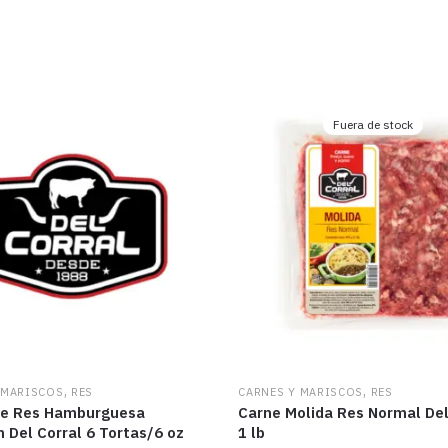
Fuera de stock
,
,
 MARISCOS
RES
CARNES Y MARISCOS
RES
de Res Hamburguesa
Carne Molida Res Normal Del
Del Corral 6 Tortas/6 oz
1 lb