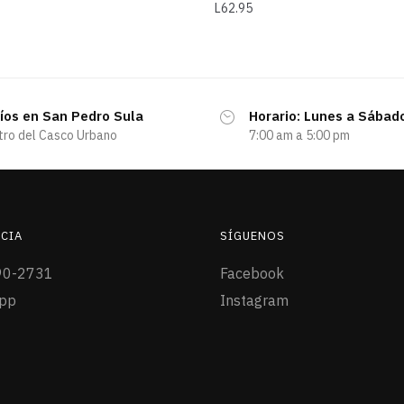
L
62.95
íos en San Pedro Sula
Horario: Lunes a Sábad
tro del Casco Urbano
7:00 am a 5:00 pm
CIA
SÍGUENOS
90-2731
Facebook
pp
Instagram