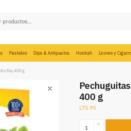
as
Pasteles
Dips & Antipastos
Hookah
Licores y Cigarr
ollo Rey 400 g
Pechuguitas
400 g
L
75.95
Pechuguitas
Crispy