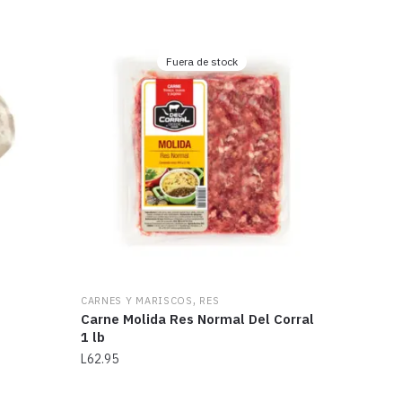
Fuera de stock
,
CARNES Y MARISCOS
RES
Carne Molida Res Normal Del Corral
1 lb
L
62.95