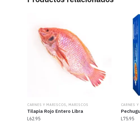
,
CARNES Y MARISCOS
MARISCOS
CARNES Y
Tilapia Rojo Entero Libra
Pechugui
L
62.95
L
75.95