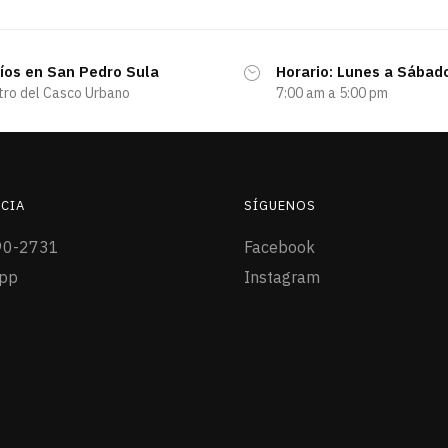
íos en San Pedro Sula
Horario: Lunes a Sábad
tro del Casco Urbano
7:00 am a 5:00 pm
CIA
SÍGUENOS
90-2731
Facebook
pp
Instagram