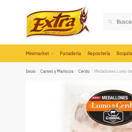
Saltar
Saltar
a
al
Buscar
la
contenido
Buscar
por:
navegación
Minimarket
Panadería
Repostería
Boquit
Inicio
Carnes y Mariscos
Cerdo
Medallones Lomo de 
/
/
/