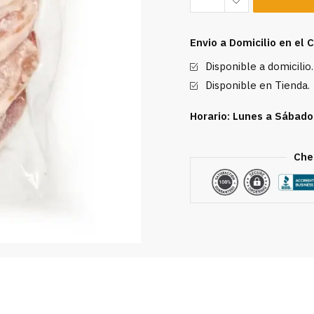
de
Cerdo
Envio a Domicilio en el
Del
Disponible a domicilio.
Corral
-
Disponible en Tienda.
4
Horario: Lunes a Sábado
Unidades
cantidad
Che