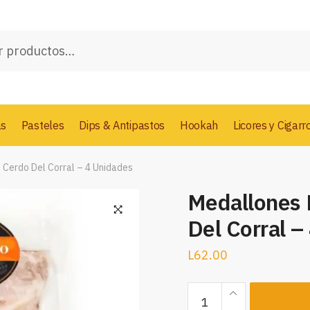
as
Pasteles
Dips & Antipastos
Hookah
Licores y Cigarr
Cerdo Del Corral – 4 Unidades
Medallones
Del Corral –
L
62.00
Medallones
Lomo