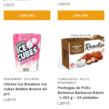
L
189.95
L
18.95
Leer más
Leer más
Fuera de stock
,
,
,
MINIMARKET
DULCERÍA
CONGELADOS
POLLO
MINIMARKET
Chicles Ice Breakers Ice
Pechugas de Pollo
Cubes Bubble Breeze 40
Boneless Barbacoa Ranch
pcs
´s 453 g – 24 unidades
L
149.95
L
289.95