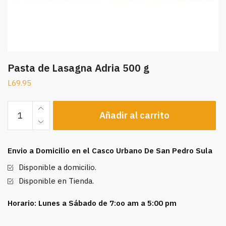
Pasta de Lasagna Adria 500 g
L
69.95
Pasta
Añadir al carrito
de
Lasagna
Adria
Envio a Domicilio en el Casco Urbano De San Pedro Sula
500
g
Disponible a domicilio.
cantidad
Disponible en Tienda.
Horario: Lunes a Sábado de 7:oo am a 5:00 pm