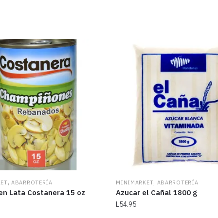
,
,
KET
ABARROTERÍA
MINIMARKET
ABARROTERÍA
en Lata Costanera 15 oz
Azucar el Cañal 1800 g
L
54.95