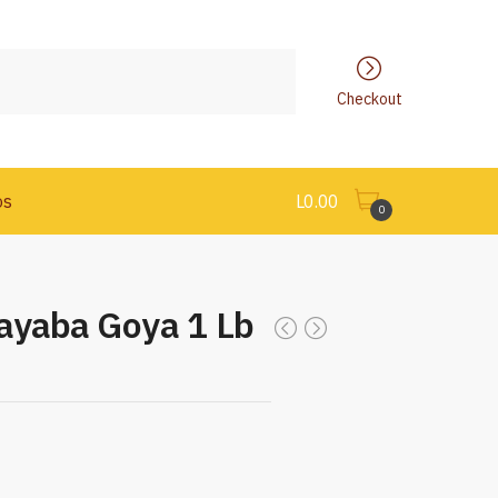
Checkout
os
L
0.00
0
ayaba Goya 1 Lb