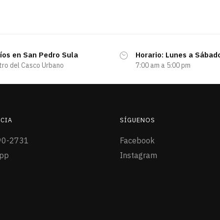
íos en San Pedro Sula
Horario: Lunes a Sábad
tro del Casco Urbano
7:00 am a 5:00 pm
CIA
SÍGUENOS
90-2731
Facebook
pp
Instagram