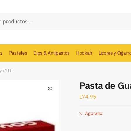
as
Pasteles
Dips & Antipastos
Hookah
Licores y Cigarr
ya 1 Lb
Pasta de Gu
L
74.95
Agotado