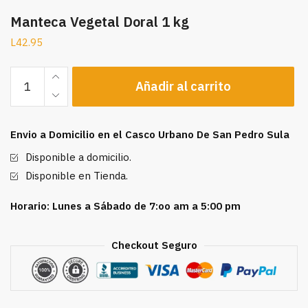
Manteca Vegetal Doral 1 kg
L
42.95
Manteca
Añadir al carrito
Vegetal
Doral
1
Envio a Domicilio en el Casco Urbano De San Pedro Sula
kg
cantidad
Disponible a domicilio.
Disponible en Tienda.
Horario: Lunes a Sábado de 7:oo am a 5:00 pm
Checkout Seguro