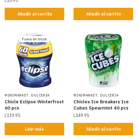
L
10.95
Añadir al carrito
Añadir al carrito
Fuera de stock
,
,
MINIMARKET
DULCERÍA
MINIMARKET
DULCERÍA
Chicle Eclipse Winterfrost
Chicles Ice Breakers Ice
60 pcs
Cubes Spearmint 40 pcs
L
119.95
L
149.95
Leer más
Añadir al carrito