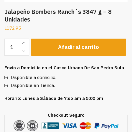
Jalapeño Bombers Ranch´s 3847 g – 8
Unidades
L
172.95
Jalapeño
Añadir al carrito
Bombers
Ranch
´s
Envio a Domicilio en el Casco Urbano De San Pedro Sula
3847
g
Disponible a domicilio.
-
Disponible en Tienda.
8
Unidades
Horario: Lunes a Sábado de 7:oo am a 5:00 pm
cantidad
Checkout Seguro