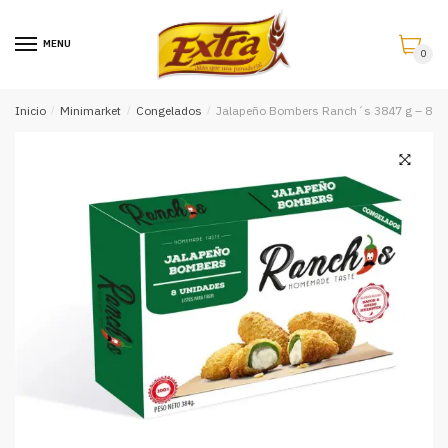
Saltar
Saltar
a
al
MENU
0
la
contenido
navegación
Inicio
/
Minimarket
/
Congelados
/
Jalapeño Bombers Ranch´s 3847 g – 8 U