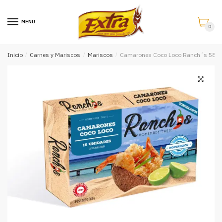
Saltar
Saltar
a
al
MENU
0
la
contenido
navegación
Inicio
/
Carnes y Mariscos
/
Mariscos
/
Camarones Coco Loco Ranch´s 585 g