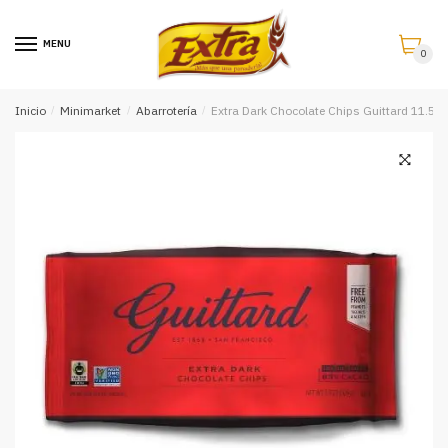
Saltar
Saltar
a
al
MENU
0
la
contenido
navegación
Inicio
/
Minimarket
/
Abarrotería
/
Extra Dark Chocolate Chips Guittard 11.5 o