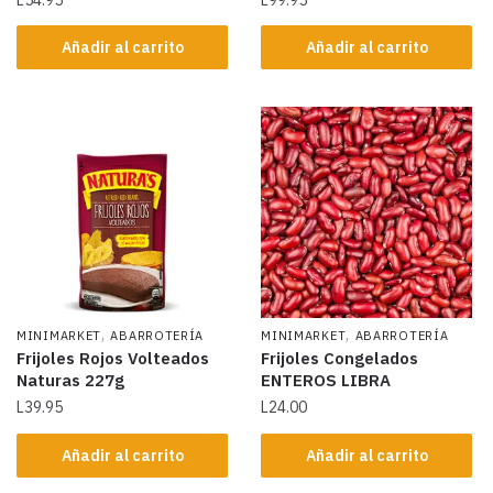
Añadir al carrito
Añadir al carrito
,
,
MINIMARKET
ABARROTERÍA
MINIMARKET
ABARROTERÍA
Frijoles Rojos Volteados
Frijoles Congelados
Naturas 227g
ENTEROS LIBRA
L
39.95
L
24.00
Añadir al carrito
Añadir al carrito