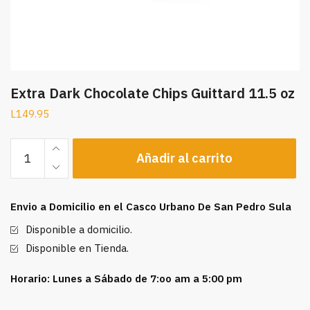
Extra Dark Chocolate Chips Guittard 11.5 oz
L
149.95
Extra
Añadir al carrito
Dark
Chocolate
Chips
Envio a Domicilio en el Casco Urbano De San Pedro Sula
Guittard
11.5
Disponible a domicilio.
oz
Disponible en Tienda.
cantidad
Horario: Lunes a Sábado de 7:oo am a 5:00 pm