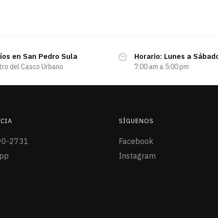
íos en San Pedro Sula
Horario: Lunes a Sábad
tro del Casco Urbano
7:00 am a 5:00 pm
CIA
SÍGUENOS
90-2731
Facebook
pp
Instagram