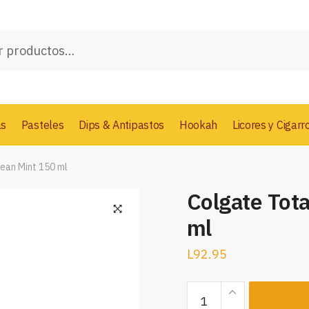
as
Pasteles
Dips & Antipastos
Hookah
Licores y Cigarr
lean Mint 150 ml
Colgate Tota
ml
L
92.95
Colgate
Total