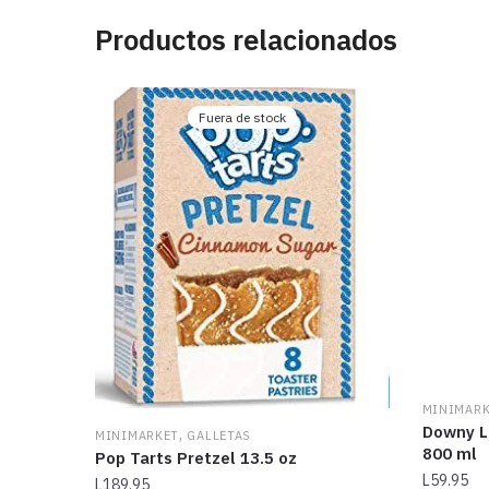
Productos relacionados
Fuera de stock
MINIMAR
Downy L
,
MINIMARKET
GALLETAS
800 ml
Pop Tarts Pretzel 13.5 oz
L
59.95
L
189.95