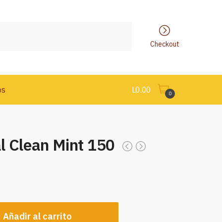
Checkout
os
L
0.00
0
l Clean Mint 150
Añadir al carrito