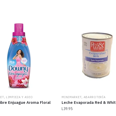
,
,
KET
LIMPIEZA Y ASEO
MINIMARKET
ABARROTERÍA
ibre Enjuague Aroma Floral
Leche Evaporada Red & Whit
L
39.95