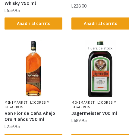
Whisky 750 ml
L
228.00
L
659.95
Añadir al carrito
Añadir al carrito
Fuera de stock
,
,
MINIMARKET
LICORES Y
MINIMARKET
LICORES Y
CIGARROS
CIGARROS
Ron Flor de Caña Añejo
Jagermeister 700 ml
Oro 4 años 750 ml
L
589.95
L
259.95