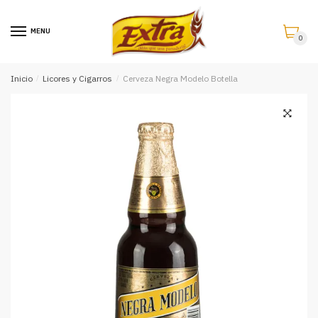
Saltar
Saltar
a
al
MENU
0
la
contenido
navegación
Inicio
/
Licores y Cigarros
/
Cerveza Negra Modelo Botella