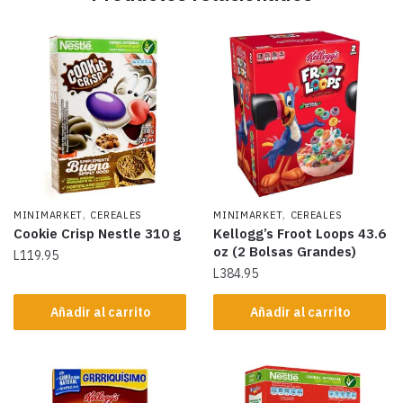
,
,
MINIMARKET
CEREALES
MINIMARKET
CEREALES
Cookie Crisp Nestle 310 g
Kellogg’s Froot Loops 43.6
oz (2 Bolsas Grandes)
L
119.95
L
384.95
Añadir al carrito
Añadir al carrito