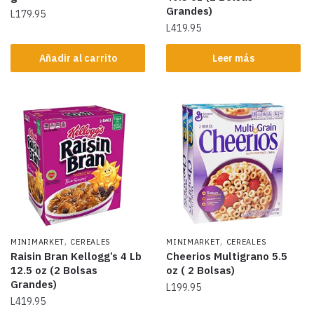
Grandes)
L
179.95
L
419.95
Añadir al carrito
Leer más
,
,
MINIMARKET
CEREALES
MINIMARKET
CEREALES
Raisin Bran Kellogg’s 4 Lb
Cheerios Multigrano 5.5
12.5 oz (2 Bolsas
oz ( 2 Bolsas)
Grandes)
L
199.95
L
419.95