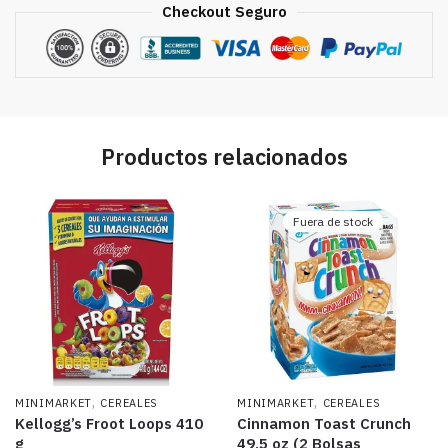
Checkout Seguro
Productos relacionados
Fuera de stock
,
,
MINIMARKET
CEREALES
MINIMARKET
CEREALES
Kellogg’s Froot Loops 410
Cinnamon Toast Crunch
g
49.5 oz (2 Bolsas