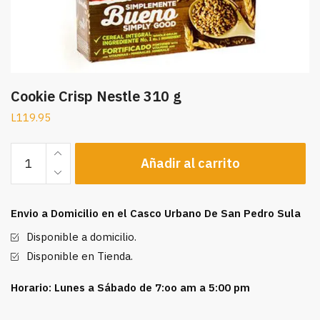
Cookie Crisp Nestle 310 g
L
119.95
Cookie
Añadir al carrito
Crisp
Nestle
310
Envio a Domicilio en el Casco Urbano De San Pedro Sula
g
cantidad
Disponible a domicilio.
Disponible en Tienda.
Horario: Lunes a Sábado de 7:oo am a 5:00 pm