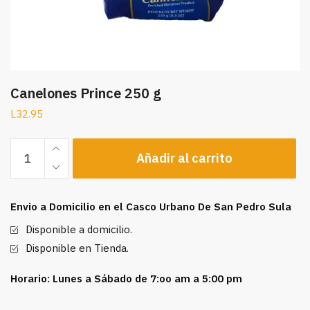
Canelones Prince 250 g
L
32.95
Canelones
Añadir al carrito
Prince
250
g
Envio a Domicilio en el Casco Urbano De San Pedro Sula
cantidad
Disponible a domicilio.
Disponible en Tienda.
Horario: Lunes a Sábado de 7:oo am a 5:00 pm