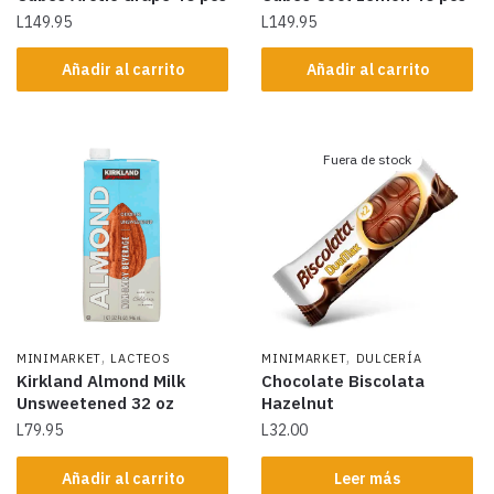
L
149.95
L
149.95
Añadir al carrito
Añadir al carrito
Fuera de stock
,
,
MINIMARKET
LACTEOS
MINIMARKET
DULCERÍA
Kirkland Almond Milk
Chocolate Biscolata
Unsweetened 32 oz
Hazelnut
L
79.95
L
32.00
Añadir al carrito
Leer más