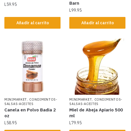
Barn
L
59.95
L
99.95
Añadir al carrito
Añadir al carrito
,
,
MINIMARKET
CONDIMENTOS-
MINIMARKET
CONDIMENTOS-
SALSAS-ACEITES
SALSAS-ACEITES
Canela en Polvo Badia 2
Miel de Abeja Apiario 500
oz
ml
L
58.95
L
79.95