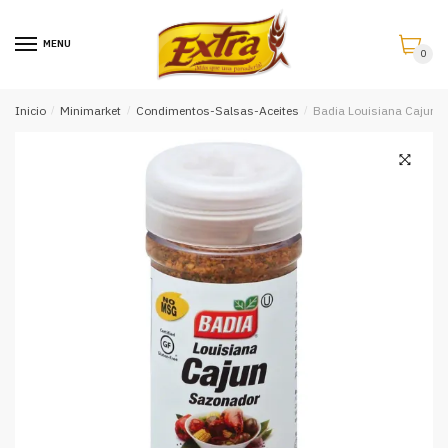
Saltar
Saltar
a
al
MENU
0
la
contenido
navegación
Inicio
/
Minimarket
/
Condimentos-Salsas-Aceites
/
Badia Louisiana Cajun 