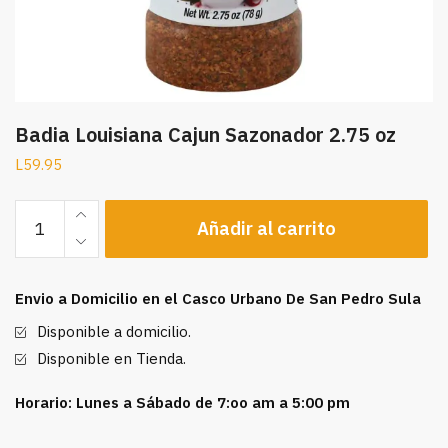
Badia Louisiana Cajun Sazonador 2.75 oz
L
59.95
Badia
Añadir al carrito
Louisiana
Cajun
Sazonador
Envio a Domicilio en el Casco Urbano De San Pedro Sula
2.75
oz
Disponible a domicilio.
cantidad
Disponible en Tienda.
Horario: Lunes a Sábado de 7:oo am a 5:00 pm